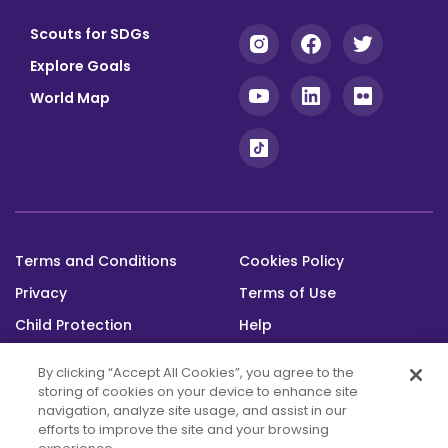
Scouts for SDGs
Explore Goals
World Map
Terms and Conditions
Cookies Policy
Footer
Privacy
Terms of Use
bottom
Child Protection
Help
Status
By clicking “Accept All Cookies”, you agree to the
storing of cookies on your device to enhance site
navigation, analyze site usage, and assist in our
efforts to improve the site and your browsing