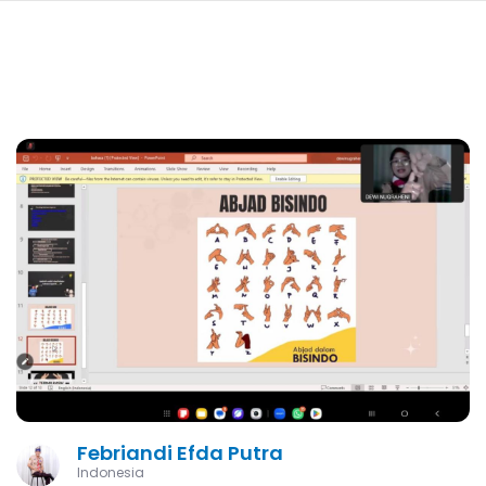
navi
SKIP
TO
MAIN
CONTENT
Febriandi Efda Putra
Indonesia