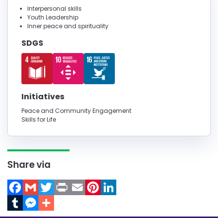
Interpersonal skills
Youth Leadership
Inner peace and spirituality
SDGS
Initiatives
Peace and Community Engagement
Skills for Life
Share via
Facebook
Gmail
Twitter
Print
Email
Pinterest
LinkedIn