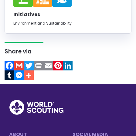
Initiatives
Environment and Sustainability
Share via
Facebook
Gmail
Twitter
Print
Email
Pinterest
LinkedIn
Tumblr
Messenger
Footer
ABOUT
SOCIAL MEDIA