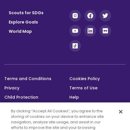
Scouts for SDGs
Explore Goals
World Map
Terms and Conditions
Cookies Policy
Footer
Privacy
Terms of Use
bottom
Child Protection
Help
Status
By clicking “Accept All Cookies”, you agree to the
storing of cookies on your device to enhance site
navigation, analyze site usage, and assist in our
efforts to improve the site and your browsing