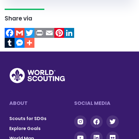
Share via
Facebook
Gmail
Twitter
Print
Email
Pinterest
LinkedIn
Tumblr
Messenger
Footer
ABOUT
SOCIAL MEDIA
Scouts for SDGs
Explore Goals
World Map