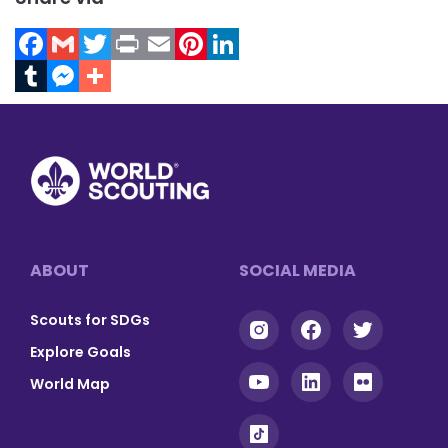
Facebook
Gmail
Twitter
Print
Email
Pinterest
LinkedIn
Tumblr
Messenger
Footer
ABOUT
SOCIAL MEDIA
Scouts for SDGs
Explore Goals
World Map