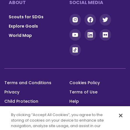
ABOUT
SOCIAL MEDIA
Scouts for SDGs
Explore Goals
World Map
Terms and Conditions
Cookies Policy
Footer
Privacy
Terms of Use
bottom
Child Protection
Help
Status
By clicking “Accept All Cookies”, you agree to the
storing of cookies on your device to enhance site
navigation, analyze site usage, and assist in our