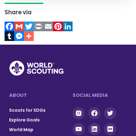
Share via
Facebook
Gmail
Twitter
Print
Email
Pinterest
LinkedIn
Tumblr
Messenger
Footer
ABOUT
SOCIAL MEDIA
Scouts for SDGs
Explore Goals
World Map