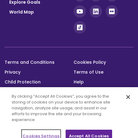
Explore Goals
World Map
Terms and Conditions
Cookies Policy
Footer
Privacy
Terms of Use
bottom
Child Protection
Help
Status
By clicking “Accept All Cookies”, you agree to the
storing of cookies on your device to enhance site
navigation, analyze site usage, and assist in our
efforts to improve the site and your browsing
experience.
This platform was built with the support
of the Alwaleed Philanthropies and is maintained through the Messengers of
Cookies Settings
Accept All Cookies
Peace Fund