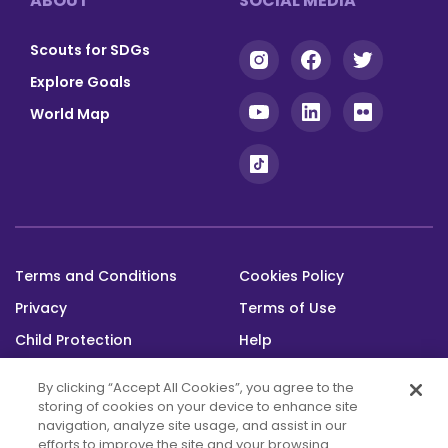
ABOUT
SOCIAL MEDIA
Scouts for SDGs
Explore Goals
World Map
Terms and Conditions
Cookies Policy
Footer
Privacy
Terms of Use
bottom
Child Protection
Help
Status
By clicking “Accept All Cookies”, you agree to the
storing of cookies on your device to enhance site
navigation, analyze site usage, and assist in our
efforts to improve the site and your browsing