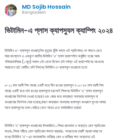
MD Sojib Hossain
Bangladesh
ভিটামিন-এ প্লাস ক্যাপস্যুল ক্যাম্পিং ২০২৪
ভিটামিন এ- ক্যাপসুল খাওয়ান,শিশু মৃত্যুর ঝুঁকি কমান এই প্রতিপাদ্য কে সামনে রেখে
সারা বাংলাদেশ এ একযুগে জাতীয় ভিটামিন ‘এ’ প্লাস ক্যাম্পেইন অনুষ্ঠিত হচ্ছে আজ
শনিবার।শনিবার (১ জুন) সকাল ৮টা থেকে বিকেল ৪টা পর্যন্ত এই ক্যাম্পেইনের আওতায়
সারাদেশে দুই কোটির বেশি শিশুদের ভিটামিন এ-ক্যাপসুল খাওয়ানো হবে।
৬-১১ মাস বয়সী শিশু পাচ্ছে একটি করে নীল রংয়ের ক্যাপসুল ও ১২-৫৯ মাস বয়সী শিশু
পাচ্ছে একটি করে লাল রংয়ের ক্যাপসুল। ভরপেটে শিশুদের ভিটামিন ‘এ’ প্লাস ক্যাপসুল
খাওয়ানোর নির্দেশনা দেওয়া হয়েছে। এবং জোর করে কান্নারত অবস্থায় ক্যাপসুল না
খাওয়ানোর নির্দেশনা দেয়া হয়েছে,কারণ কান্নারত অবস্থায় ক্যাপসুল খাওয়ালে মুখের লালার
সাথে ক্যাপসুলের তরল বেরিয়ে যেতে পারে। এতে কার্যকারিতা হারায়।
ভিটামিন ‘এ’ ক্যাপসুল খাওয়ানোর উপকারিতা:১.শিশুর রাতকানা ও অন্ধত্ব রোগ প্রতিরোধ
করে।২.শিশুর শরীরে রোগ প্রতিরোধ ক্ষমতা বাড়ায়।৩. অন্ধত্বের চারটি প্রধান কারণের
মধ্যে ভিটামিন ‘এ’-এর অভাবজনিত কর্নিয়ার রোগ ও কর্নিয়ার ক্ষত অন্যতম। এই