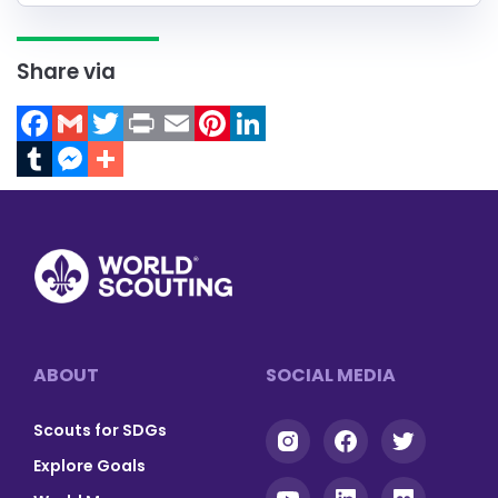
Share via
Facebook
Gmail
Twitter
Print
Email
Pinterest
LinkedIn
Tumblr
Messenger
Footer
ABOUT
SOCIAL MEDIA
Scouts for SDGs
Explore Goals