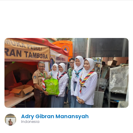
navi
SKIP
TO
MAIN
CONTENT
Adry Gibran Manansyah
Indonesia