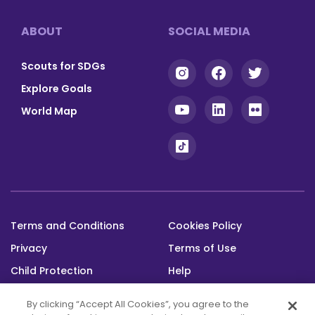
Footer
ABOUT
SOCIAL MEDIA
Scouts for SDGs
Explore Goals
World Map
Terms and Conditions
Cookies Policy
Footer
Privacy
Terms of Use
bottom
Child Protection
Help
Status
By clicking “Accept All Cookies”, you agree to the