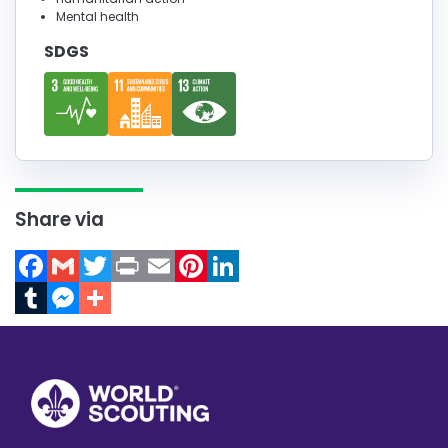
Mental health
SDGS
Share via
Facebook
Gmail
Twitter
Print
Email
Pinterest
LinkedIn
Tumblr
Messenger