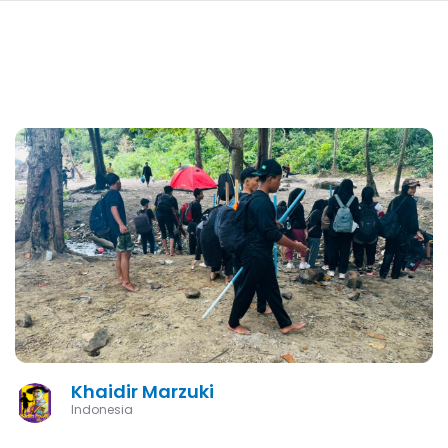
navi
LOMPAT
KE
ISI
UTAMA
Khaidir Marzuki
Indonesia