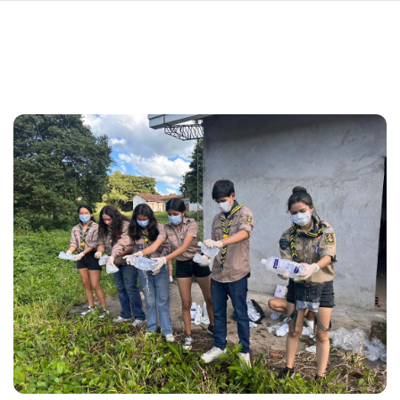
navi
LOMPAT
KE
ISI
UTAMA