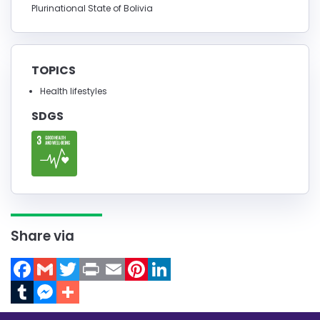
Plurinational State of Bolivia
TOPICS
Health lifestyles
SDGS
Share via
Facebook
Gmail
Twitter
Print
Email
Pinterest
LinkedIn
Tumblr
Messenger