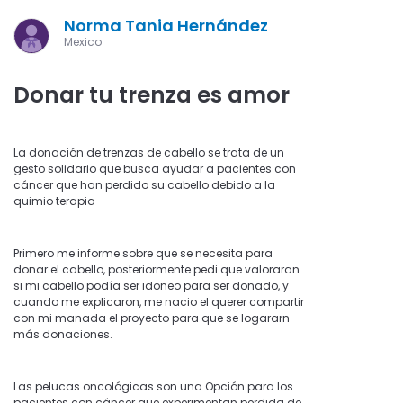
Norma Tania Hernández
Mexico
Donar tu trenza es amor
La donación de trenzas de cabello se trata de un
gesto solidario que busca ayudar a pacientes con
cáncer que han perdido su cabello debido a la
quimio terapia
Primero me informe sobre que se necesita para
donar el cabello, posteriormente pedi que valoraran
si mi cabello podía ser idoneo para ser donado, y
cuando me explicaron, me nacio el querer compartir
con mi manada el proyecto para que se logararn
más donaciones.
Las pelucas oncológicas son una Opción para los
pacientes con cáncer que experimentan perdida de