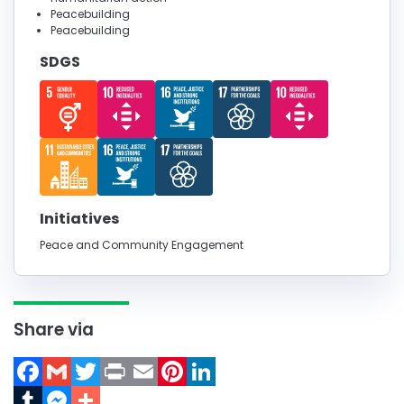
Peacebuilding
Peacebuilding
SDGS
Initiatives
Peace and Community Engagement
Share via
Facebook
Gmail
Twitter
Print
Email
Pinterest
LinkedIn