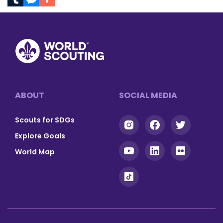
Tumblr
Messenger
Footer
ABOUT
SOCIAL MEDIA
Scouts for SDGs
Explore Goals
World Map