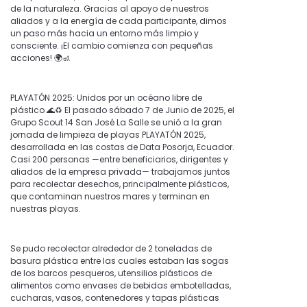
de la naturaleza. Gracias al apoyo de nuestros
aliados y a la energía de cada participante, dimos
un paso más hacia un entorno más limpio y
consciente. ¡El cambio comienza con pequeñas
acciones! 🌍🚮
PLAYATÓN 2025: Unidos por un océano libre de
plástico 🌊♻️ El pasado sábado 7 de Junio de 2025, el
Grupo Scout 14 San José La Salle se unió a la gran
jornada de limpieza de playas PLAYATÓN 2025,
desarrollada en las costas de Data Posorja, Ecuador.
Casi 200 personas —entre beneficiarios, dirigentes y
aliados de la empresa privada— trabajamos juntos
para recolectar desechos, principalmente plásticos,
que contaminan nuestros mares y terminan en
nuestras playas.
Se pudo recolectar alrededor de 2 toneladas de
basura plástica entre las cuales estaban las sogas
de los barcos pesqueros, utensilios plásticos de
alimentos como envases de bebidas embotelladas,
cucharas, vasos, contenedores y tapas plásticas