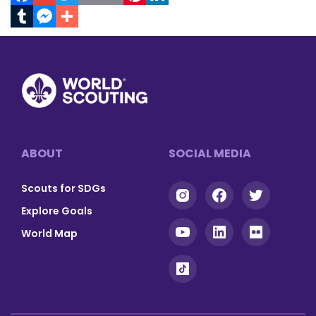
Facebook
Gmail
Twitter
Print
Email
Pinterest
LinkedIn
Tumblr
Messenger
Footer
ABOUT
SOCIAL MEDIA
Scouts for SDGs
Explore Goals
World Map